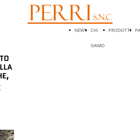
NEWS
CHI
PRODOTTI
P
SIAMO
ATO
LLA
HE,
E